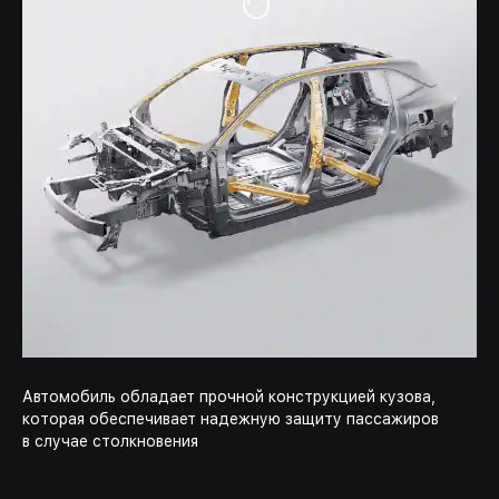
Автомобиль обладает прочной конструкцией кузова,
Ин
которая обеспечивает надежную защиту пассажиров
де
в случае столкновения
ин
ни
пр