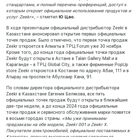
стандартами, и полный перечень преференций, доступ к
которым откроет официальное использование продуктов и
услуг Zeekr
»
, – отметил
Ю Цао.
В ходе презентации официальный дистрибьютор Zeekr в
Казахстане анонсировал открытие первых официальных
точек продаж. Было отмечено, что первая точка продаж
Zeekr откроется в Алматы в ТРЦ Forum уже 30 ноября.
Кроме того, до конца года официальные точки продаж
Zeekr будут открыты в Астане в Talan Gallery Mall и в
Караганде – в ТРЦ Global City, а также фирменные PopUp
store Zeekr откроются в Костанае по адресу Абая, 111 и в
Атырау на проспекте Абулхаир Хана, 91.
По словам директора официального дистрибьютора
Zeekr в Казахстане Евгения Белякова, все пять
официальных точек продаж будут открыты в ближайшие
две-три недели, а до конца 2024 года официальные
точки продаж и сервисного обслуживания марки появятся
в восьми городах страны.
«Мы уже принимаем
предзаказы на обе модели, Zeekr 001 и Zeekr X.
Покупатели электромобилей, официально поставляемых в
Казахстан, получат выгодные условия гарантии от