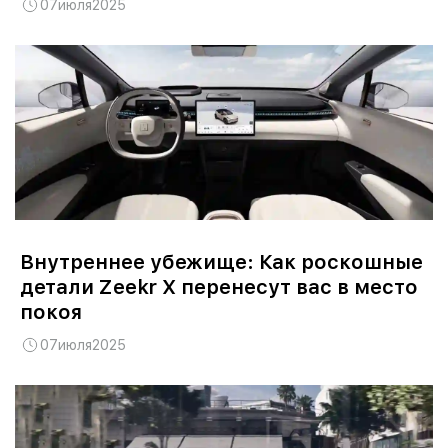
07
июля
2025
Внутреннее убежище: Как роскошные
детали Zeekr X перенесут вас в место
покоя
07
июля
2025