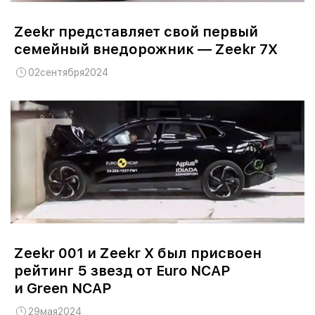
Zeekr представляет свой первый
семейный внедорожник — Zeekr 7X
02
сентября
2024
Zeekr 001 и Zeekr X был присвоен
рейтинг 5 звезд от Euro NCAP
и Green NCAP
29
мая
2024